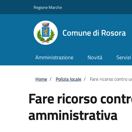
Salta al contenuto principale
Skip to footer content
Regione Marche
Comune di Rosora
Amministrazione
Novità
Servizi
Briciole di pane
Home
/
Polizia locale
/
Fare ricorso contro 
Fare ricorso cont
amministrativa