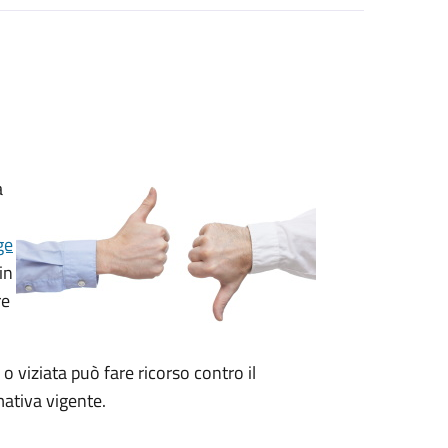
a
ge
in
re
 o viziata può fare ricorso contro il
ativa vigente.