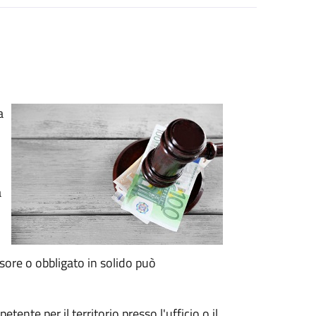
a
a
sore o obbligato in solido può
tente per il territorio presso l'ufficio o il