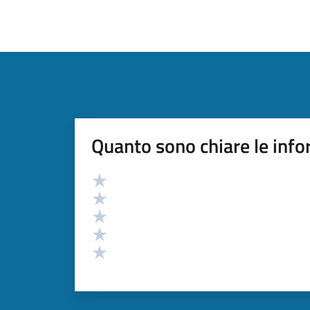
Quanto sono chiare le info
Valutazione
Valuta 5 stelle su 5
Valuta 4 stelle su 5
Valuta 3 stelle su 5
Valuta 2 stelle su 5
Valuta 1 stelle su 5