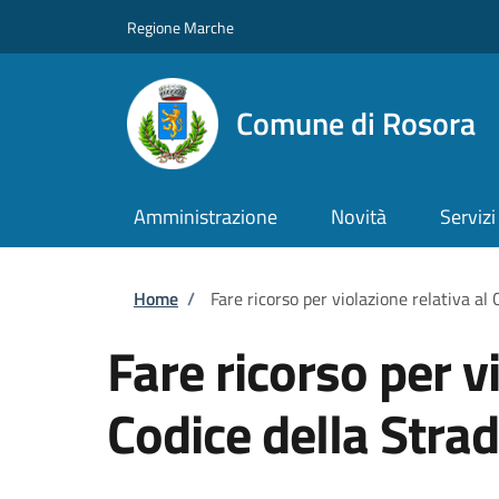
Salta al contenuto principale
Skip to footer content
Regione Marche
Comune di Rosora
Amministrazione
Novità
Servizi
Briciole di pane
Home
/
Fare ricorso per violazione relativa al 
Fare ricorso per v
Codice della Stra