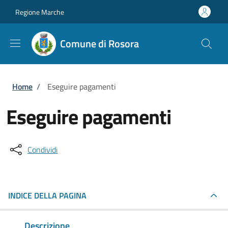
Salta al contenuto principale
Skip to footer content
Regione Marche
Comune di Rosora
Briciole di pane
Home
/
Eseguire pagamenti
Eseguire pagamenti
Condividi
INDICE DELLA PAGINA
Descrizione