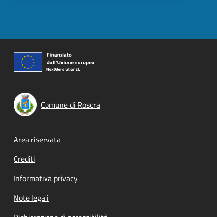
Comune di Rosora
Footer menu
Area riservata
Crediti
Informativa privacy
Note legali
Dichiarazione di accessibilità