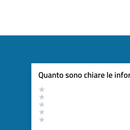
Quanto sono chiare le info
Valutazione
Valuta 5 stelle su 5
Valuta 4 stelle su 5
Valuta 3 stelle su 5
Valuta 2 stelle su 5
Valuta 1 stelle su 5