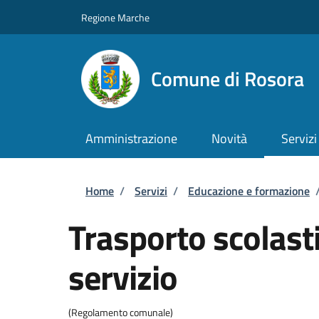
Salta al contenuto principale
Skip to footer content
Regione Marche
Comune di Rosora
Amministrazione
Novità
Servizi
Briciole di pane
Home
/
Servizi
/
Educazione e formazione
Trasporto scolasti
servizio
(Regolamento comunale)