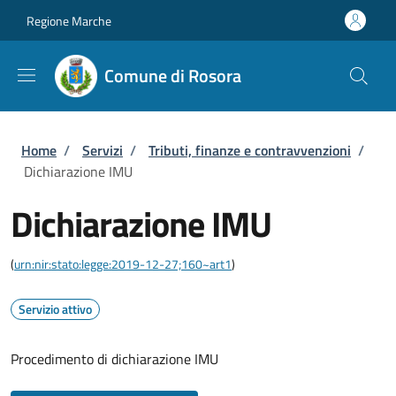
Salta al contenuto principale
Skip to footer content
Regione Marche
Comune di Rosora
Briciole di pane
Home
/
Servizi
/
Tributi, finanze e contravvenzioni
/
Dichiarazione IMU
Dichiarazione IMU
(
urn:nir:stato:legge:2019-12-27;160~art1
)
Servizio attivo
Procedimento di dichiarazione IMU