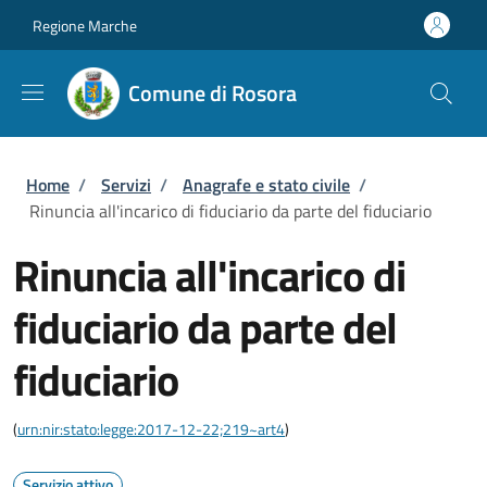
Salta al contenuto principale
Skip to footer content
Regione Marche
Comune di Rosora
Briciole di pane
Home
/
Servizi
/
Anagrafe e stato civile
/
Rinuncia all'incarico di fiduciario da parte del fiduciario
Rinuncia all'incarico di
fiduciario da parte del
fiduciario
(
urn:nir:stato:legge:2017-12-22;219~art4
)
Servizio attivo