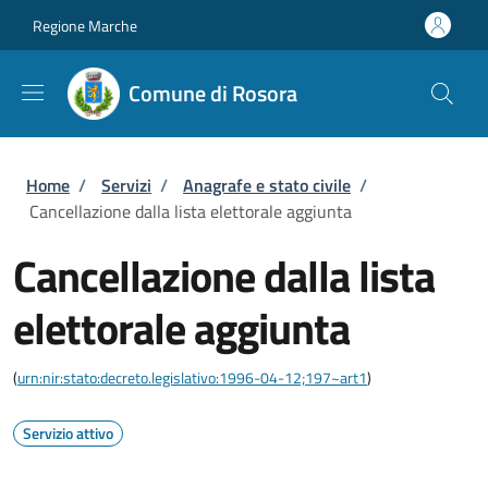
Salta al contenuto principale
Skip to footer content
Regione Marche
Comune di Rosora
Briciole di pane
Home
/
Servizi
/
Anagrafe e stato civile
/
Cancellazione dalla lista elettorale aggiunta
Cancellazione dalla lista
elettorale aggiunta
(
urn:nir:stato:decreto.legislativo:1996-04-12;197~art1
)
Servizio attivo