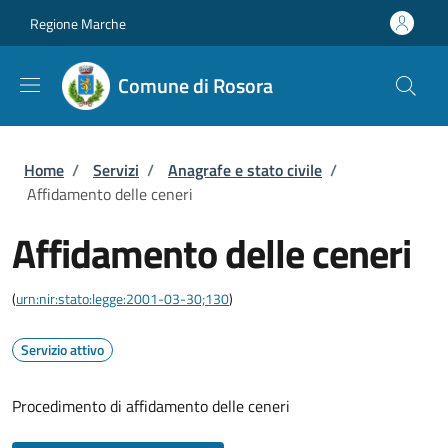
Salta al contenuto principale
Skip to footer content
Regione Marche
Comune di Rosora
Briciole di pane
Home
/
Servizi
/
Anagrafe e stato civile
/
Affidamento delle ceneri
Affidamento delle ceneri
(
urn:nir:stato:legge:2001-03-30;130
)
Servizio attivo
Procedimento di affidamento delle ceneri