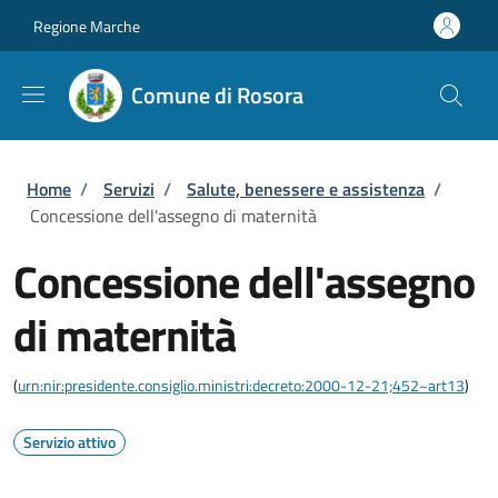
Salta al contenuto principale
Skip to footer content
Regione Marche
Comune di Rosora
Briciole di pane
Home
/
Servizi
/
Salute, benessere e assistenza
/
Concessione dell'assegno di maternità
Concessione dell'assegno
di maternità
(
urn:nir:presidente.consiglio.ministri:decreto:2000-12-21;452~art13
)
Servizio attivo