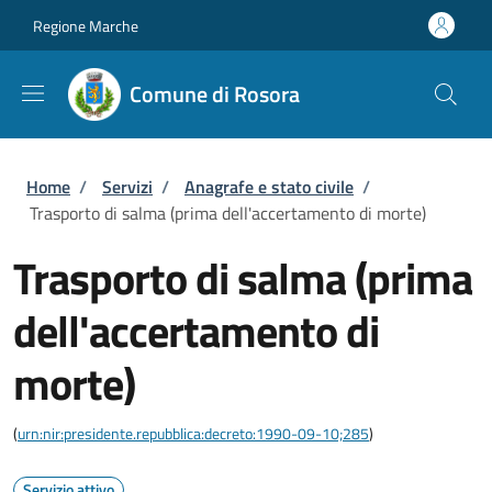
Salta al contenuto principale
Skip to footer content
Regione Marche
Comune di Rosora
Briciole di pane
Home
/
Servizi
/
Anagrafe e stato civile
/
Trasporto di salma (prima dell'accertamento di morte)
Trasporto di salma (prima
dell'accertamento di
morte)
(
urn:nir:presidente.repubblica:decreto:1990-09-10;285
)
Servizio attivo