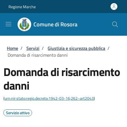
Salta al contenuto principale
Skip to footer content
Regione Marche
Comune di Rosora
Briciole di pane
Home
/
Servizi
/
Giustizia e sicurezza pubblica
/
Domanda di risarcimento danni
Domanda di risarcimento
danni
(
urn:nir:stato:regio.decreto:1942-03-16;262~art2043
)
Servizio attivo