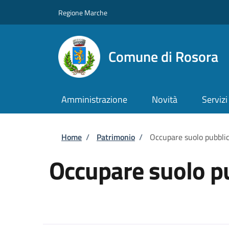
Salta al contenuto principale
Skip to footer content
Regione Marche
Comune di Rosora
Amministrazione
Novità
Servizi
Briciole di pane
Home
/
Patrimonio
/
Occupare suolo pubbli
Occupare suolo p