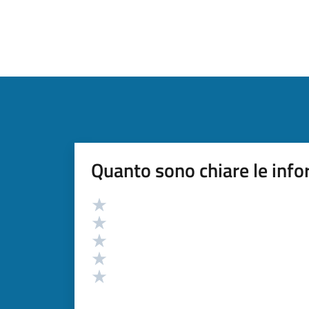
Quanto sono chiare le info
Valutazione
Valuta 5 stelle su 5
Valuta 4 stelle su 5
Valuta 3 stelle su 5
Valuta 2 stelle su 5
Valuta 1 stelle su 5