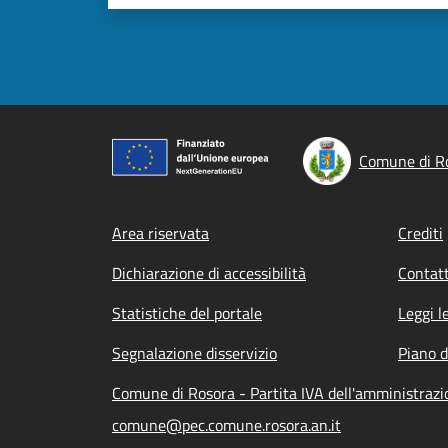
Comune di R
Footer menu
Area riservata
Crediti
Dichiarazione di accessibilità
Contatt
Statistiche del portale
Leggi l
Segnalazione disservizio
Piano d
Comune di Rosora - Partita IVA dell'amministra
comune@pec.comune.rosora.an.it