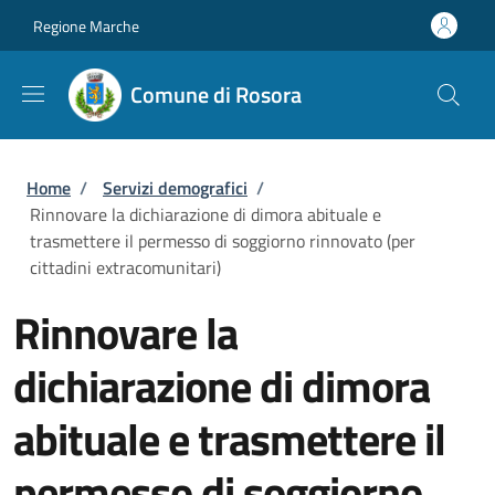
Salta al contenuto principale
Skip to footer content
Regione Marche
Comune di Rosora
Briciole di pane
Home
/
Servizi demografici
/
Rinnovare la dichiarazione di dimora abituale e
trasmettere il permesso di soggiorno rinnovato (per
cittadini extracomunitari)
Rinnovare la
dichiarazione di dimora
abituale e trasmettere il
permesso di soggiorno