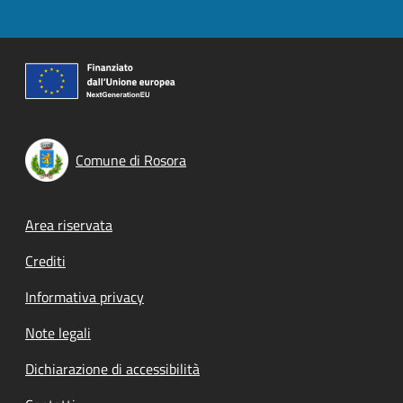
Comune di Rosora
Footer menu
Area riservata
Crediti
Informativa privacy
Note legali
Dichiarazione di accessibilità