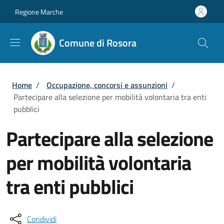
Salta al contenuto principale
Skip to footer content
Regione Marche
Comune di Rosora
Briciole di pane
Home
/
Occupazione, concorsi e assunzioni
/
Partecipare alla selezione per mobilità volontaria tra enti
pubblici
Partecipare alla selezione
per mobilità volontaria
tra enti pubblici
Condividi