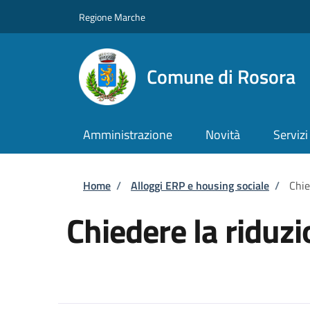
Salta al contenuto principale
Skip to footer content
Regione Marche
Comune di Rosora
Amministrazione
Novità
Servizi
Briciole di pane
Home
/
Alloggi ERP e housing sociale
/
Chie
Chiedere la riduz