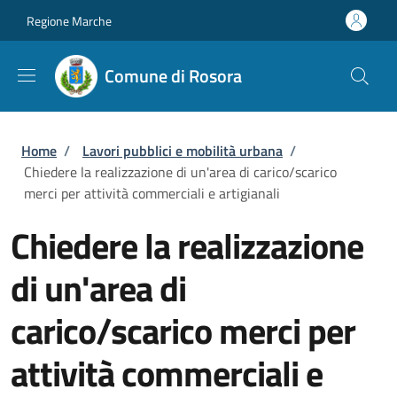
Salta al contenuto principale
Skip to footer content
Regione Marche
Comune di Rosora
Briciole di pane
Home
/
Lavori pubblici e mobilità urbana
/
Chiedere la realizzazione di un'area di carico/scarico
merci per attività commerciali e artigianali
Chiedere la realizzazione
di un'area di
carico/scarico merci per
attività commerciali e