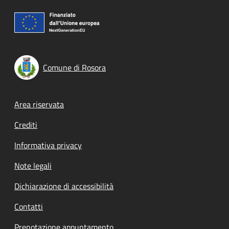
Comune di Rosora
Footer menu
Area riservata
Crediti
Informativa privacy
Note legali
Dichiarazione di accessibilità
Contatti
Prenotazione appuntamento